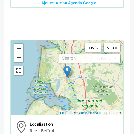
+ Ajouter à mon Agenda Google
<!--
-->
+
Prev
Next
−
My Position
Leaflet
| ©
OpenStreetMap
contributors
Localisation
Rue | Beffroi