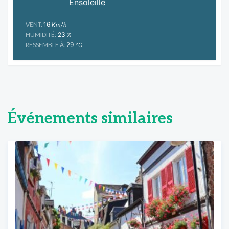
Ensoleillé
VENT:
16
Km/h
HUMIDITÉ:
23
%
RESSEMBLE À:
29
°C
Événements similaires