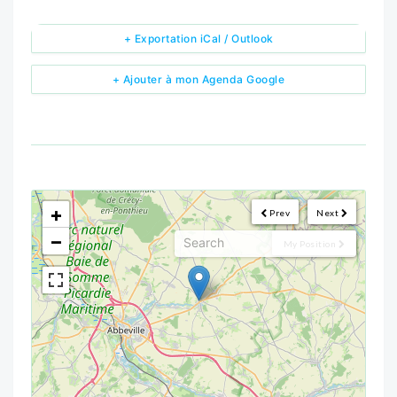
+ Exportation iCal / Outlook
+ Ajouter à mon Agenda Google
<!--
-->
+
Prev
Next
−
My Position