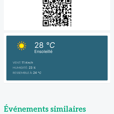
28
°C
Ensoleillé
VENT:
11
Km/h
HUMIDITÉ:
23
%
RESSEMBLE À:
24
°C
Événements similaires