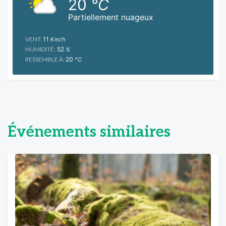
20
°C
Partiellement nuageux
VENT:
11
Km/h
HUMIDITÉ:
52
%
RESSEMBLE À:
20
°C
Événements similaires