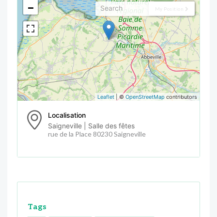
−
My Position
Leaflet
| ©
OpenStreetMap
contributors
Localisation
Saigneville | Salle des fêtes
rue de la Place 80230 Saigneville
Tags