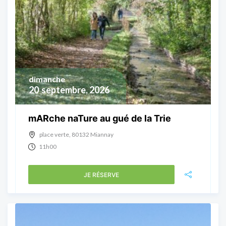
dimanche
20
septembre, 2026
mARche naTure au gué de la Trie
place verte, 80132 Miannay
11h00
JE RÉSERVE