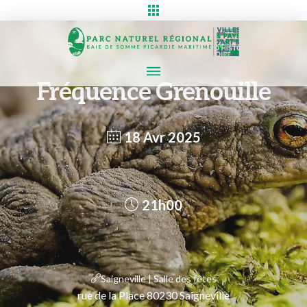
Fréquence Grenouille
18 Avr 2025
21h00
Saigneville | Salle des fêtes
rue de la Place 80230 Saigneville