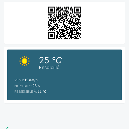
25
°C
Ensoleillé
VENT:
12
Km/h
HUMIDITÉ:
28
%
RESSEMBLE À:
22
°C