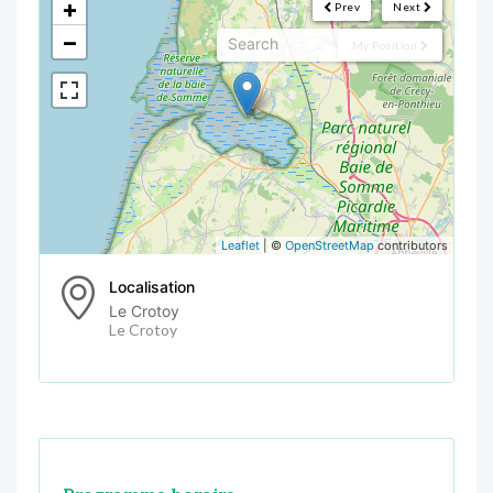
+
Prev
Next
−
My Position
Leaflet
| ©
OpenStreetMap
contributors
Localisation
Le Crotoy
Le Crotoy