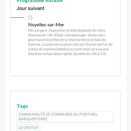
Programme horaire
Jour suivant
Noyelles-sur-Mer
Rdv à la gare : Exposition et déambulation de vélos
Steampunk </br>Étape «tamponnage» et parcours
gourmand de la fête de la Vélomaritime en baie de
Somme. Le point de location vélo du Chemin de Fer de
la Baie de Somme (labelisé accueil vélo) sera ouvert.
Stand de restauration rapide, buvette de 10h à 17h
Tags
COMMUNAUTÉ DE COMMUNES DU PONTHIEU
MARQUENTERRE
LE CROTOY