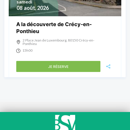
samedi
08
août, 2026
A la découverte de Crécy-en-
Ponthieu
2 Place Jean de Luxembourg, 80150 Crécy-en-
Ponthieu
15h00
JE RÉSERVE