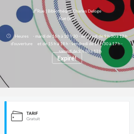
Rue | Bibliothèque Charles Deloge
Rue (80)
Heures
- mardi de 16 h à 18 h 30 - mercredi de 9 h 30 à 12 h
d’ouverture
et de 15 h à 18 h - vendredi de 14 h 30 à 17 h -
samedi de 9 h 30 à 12 h
Expiré!
TARIF
Gratuit