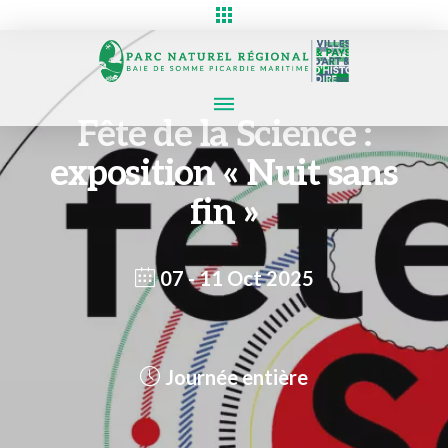
Fête de la Science :
exposition « Nuit sans
fin »
07 - 11 Oct 2025
Journée entière