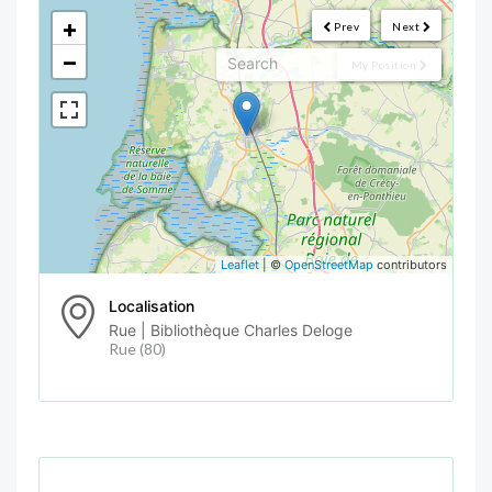
<!--
-->
+
Prev
Next
−
My Position
Leaflet
| ©
OpenStreetMap
contributors
Localisation
Rue | Bibliothèque Charles Deloge
Rue (80)