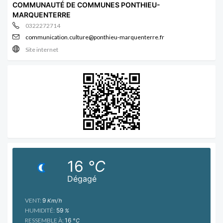
COMMUNAUTÉ DE COMMUNES PONTHIEU-
MARQUENTERRE
0322272714
communication.culture@ponthieu-marquenterre.fr
Site internet
16
°C
Dégagé
VENT:
9
Km/h
HUMIDITÉ:
59
%
RESSEMBLE À:
16
°C