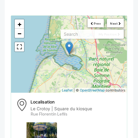
<!--
-->
+
Prev
Next
−
My Position
Leaflet
| ©
OpenStreetMap
contributors
Localisation
Le Crotoy | Square du kiosque
Rue Florentin Lefils