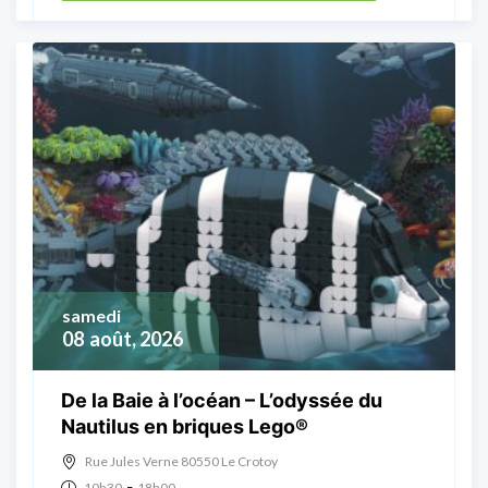
samedi
08
août, 2026
De la Baie à l’océan – L’odyssée du
Nautilus en briques Lego®
Rue Jules Verne 80550 Le Crotoy
-
10h30
18h00