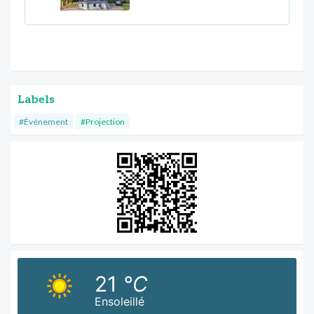
Labels
#Événement
#Projection
21
°C
Ensoleillé