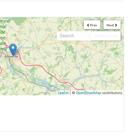
Prev
Next
My Position
Leaflet
| ©
OpenStreetMap
contributors