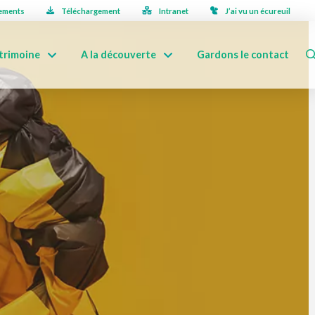
ements
Téléchargement
Intranet
J’ai vu un écureuil
trimoine
A la découverte
Gardons le contact