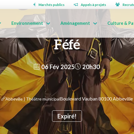
Marchés publics
Appels à projets
Recrut
Environnement
Aménagement
Culture & Pa
Féfé
06 Fév 2025
20h30
Boulevard Vauban 80100 Abbeville
Abbeville | Théâtre municipal
Expiré!