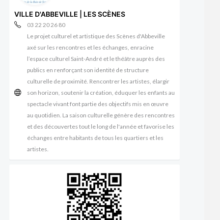
VILLE D'ABBEVILLE | LES SCÈNES
03 22 20 26 80
Le projet culturel et artistique des Scènes d'Abbeville
axé sur les rencontres et les échanges, enracine
l’espace culturel Saint-André et le théâtre auprès des
publics en renforçant son identité de structure
culturelle de proximité. Rencontrer les artistes, élargir
son horizon, soutenir la création, éduquer les enfants au
spectacle vivant font partie des objectifs mis en œuvre
au quotidien. La saison culturelle génère des rencontres
et des découvertes tout le long de l'année et favorise les
échanges entre habitants de tous les quartiers et les
artistes.