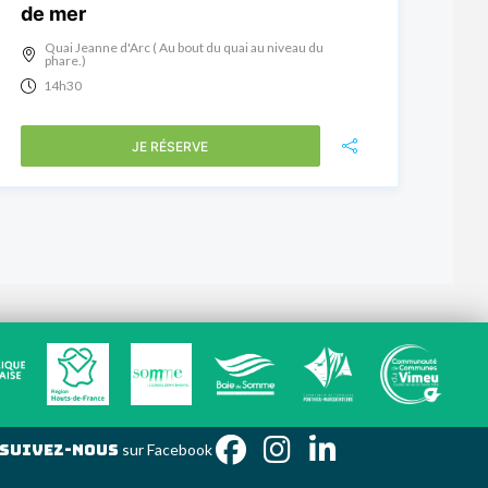
de mer
Quai Jeanne d'Arc ( Au bout du quai au niveau du
phare.)
14h30
JE RÉSERVE
Suivez-nous
sur Face