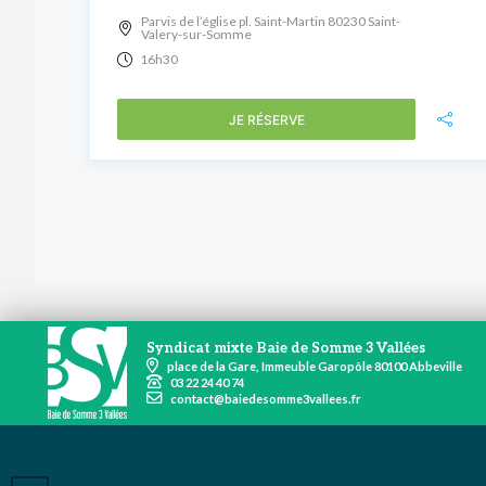
Parvis de l’église pl. Saint-Martin 80230 Saint-
Valery-sur-Somme
16h30
JE RÉSERVE
Syndicat mixte Baie de Somme 3 Vallées
place de la Gare, Immeuble Garopôle 80100 Abbeville
03 22 24 40 74
contact@baiedesomme3vallees.fr