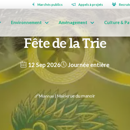
Marchés publics
Appels à projets
Recrut
Environnement
Aménagement
Culture & Pa
Fête de la Trie
12 Sep 2026
Journée entière
rue du manoir
Miannay | Mairie