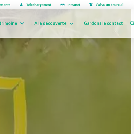
ements
Téléchargement
Intranet
J’ai vu un écureuil
trimoine
A la découverte
Gardons le contact