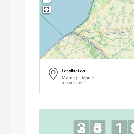
Localisation
Miannay | Mairie
rue du manoir
3
3
2
2
4
4
5
5
1
1
1
1