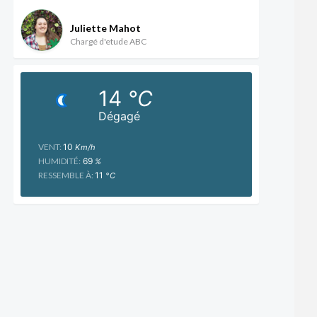
Juliette Mahot
Chargé d'etude ABC
14
°C
Dégagé
VENT:
10
Km/h
HUMIDITÉ:
69
%
RESSEMBLE À:
11
°C