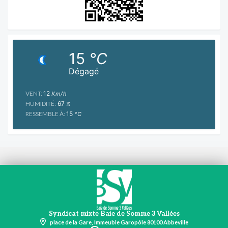
15
°C
Dégagé
VENT:
12
Km/h
HUMIDITÉ:
67
%
RESSEMBLE À:
15
°C
Syndicat mixte Baie de Somme 3 Vallées
place de la Gare, Immeuble Garopôle 80100 Abbeville