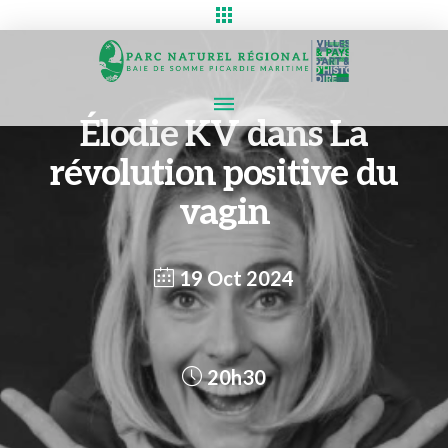
Élodie KV dans La
révolution positive du
vagin
19 Oct 2024
20h30