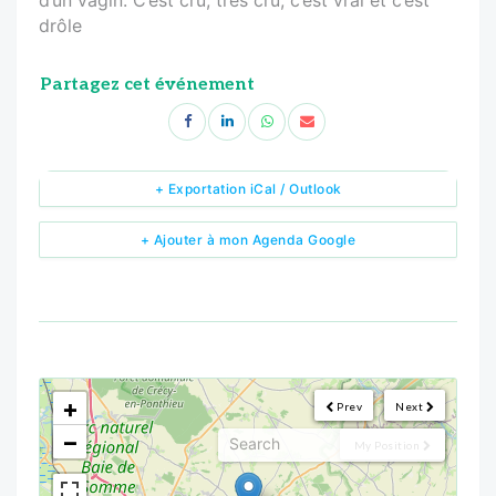
drôle
Partagez cet événement
+ Exportation iCal / Outlook
+ Ajouter à mon Agenda Google
<!--
-->
+
Prev
Next
−
My Position