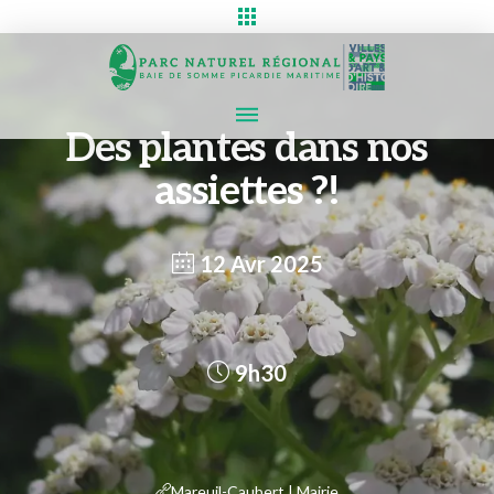
Des plantes dans nos
assiettes ?!
12 Avr 2025
9h30
Mareuil-Caubert | Mairie