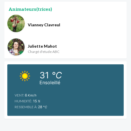
Animateurs(trices)
Vianney Clavreul
Juliette Mahot
Chargé d'etude ABC
31
°C
Ensoleillé
VENT:
6
Km/h
HUMIDITÉ:
15
%
RESSEMBLE À:
28
°C