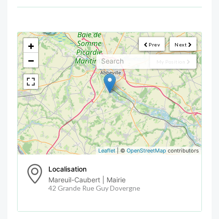
<!--
-->
+
Prev
Next
−
My Position
Leaflet
| ©
OpenStreetMap
contributors
Localisation
Mareuil-Caubert | Mairie
42 Grande Rue Guy Dovergne