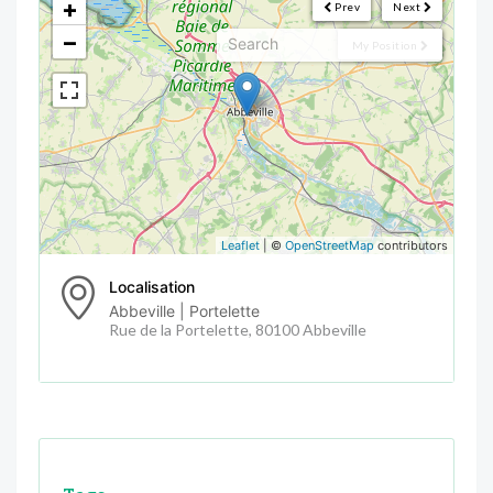
+
Prev
Next
−
My Position
Leaflet
| ©
OpenStreetMap
contributors
Localisation
Abbeville | Portelette
Rue de la Portelette, 80100 Abbeville