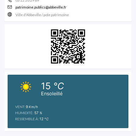
03 22 20 29 69
patrimoine.publics@abbeville.fr
Ville d'Abbeville / pole patrimoine
15
°C
Ensoleillé
VENT:
9
Km/h
HUMIDITÉ:
57
%
RESSEMBLE À:
12
°C