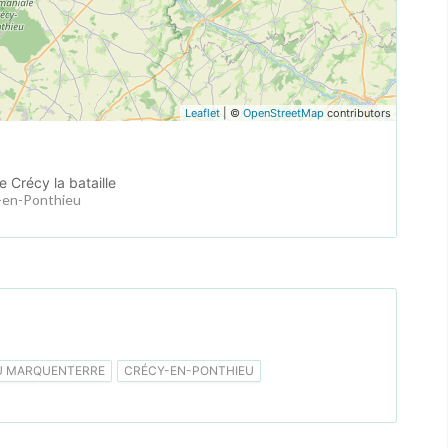
Leaflet
| ©
OpenStreetMap
contributors
 Crécy la bataille
y-en-Ponthieu
U MARQUENTERRE
CRÉCY-EN-PONTHIEU