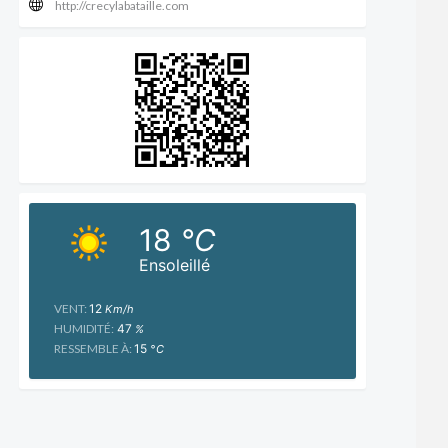
http://crecylabataille.com
18
°C
Ensoleillé
VENT:
12
Km/h
HUMIDITÉ:
47
%
RESSEMBLE À:
15
°C