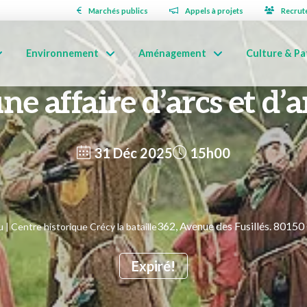
Marchés publics
Appels à projets
Recrut
Environnement
Aménagement
Culture & Pa
ne affaire d’arcs et d’
31 Déc 2025
15h00
362, Avenue des Fusillés. 8015
| Centre historique Crécy la bataille
Expiré!