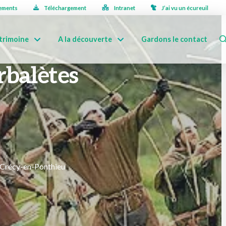
ements
Téléchargement
Intranet
J’ai vu un écureuil
trimoine
A la découverte
Gardons le contact
arbalètes
0 Crécy-en-Ponthieu