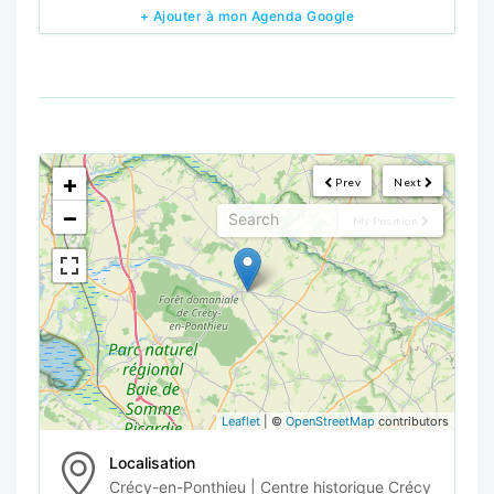
+ Ajouter à mon Agenda Google
<!--
-->
+
Prev
Next
−
My Position
Leaflet
| ©
OpenStreetMap
contributors
Localisation
Crécy-en-Ponthieu | Centre historique Crécy