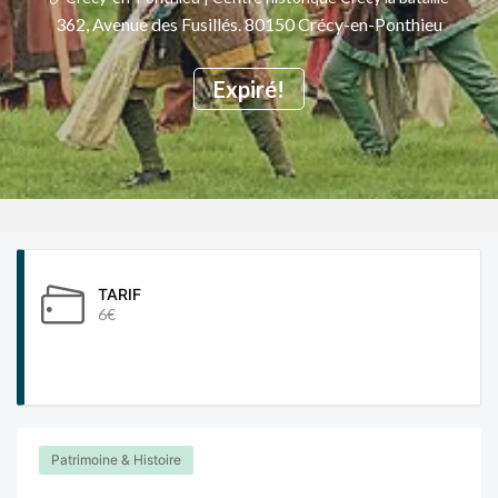
362, Avenue des Fusillés. 80150 Crécy-en-Ponthieu
Expiré!
TARIF
6€
Patrimoine & Histoire