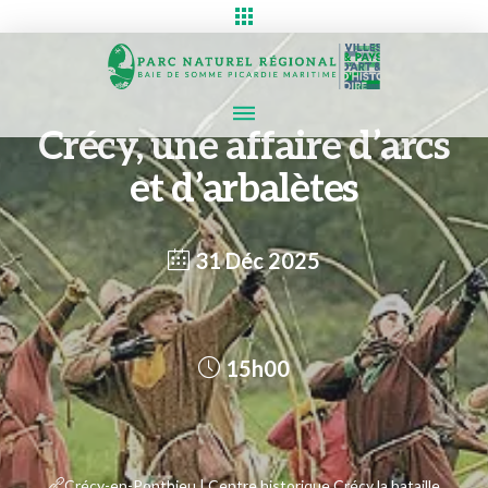
Crécy, une affaire d’arcs
et d’arbalètes
31 Déc 2025
15h00
Crécy-en-Ponthieu | Centre historique Crécy la bataille