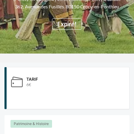
362, Avenue des Fusillés. 80150 Crécy-en-Ponthieu
Expiré!
TARIF
6€
Patrimoine & Histoire