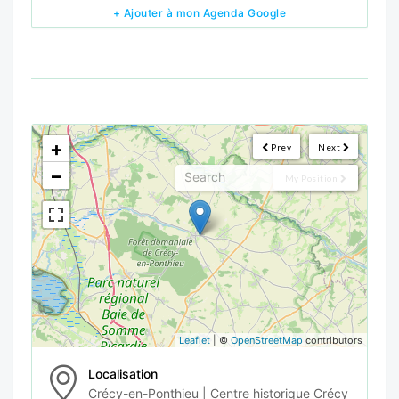
+ Ajouter à mon Agenda Google
<!--
-->
+
Prev
Next
−
My Position
Leaflet
| ©
OpenStreetMap
contributors
Localisation
Crécy-en-Ponthieu | Centre historique Crécy