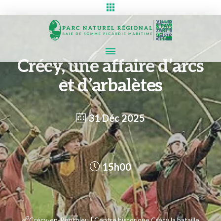
Crécy, une affaire d’arcs
et d’arbalètes
31 Déc 2025
15h00
Crécy-en-Ponthieu | Centre historique Crécy la bataille