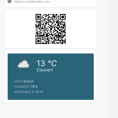
http://crecylabataille.com
13
°C
Couvert
VENT:
6
Km/h
HUMIDITÉ:
79
%
RESSEMBLE À:
12
°C