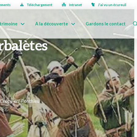
ements
Téléchargement
Intranet
J’ai vu un écureuil
trimoine
A la découverte
Gardons le contact
arbalètes
0 Crécy-en-Ponthieu