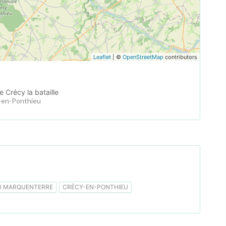
Leaflet
| ©
OpenStreetMap
contributors
 Crécy la bataille
y-en-Ponthieu
U MARQUENTERRE
CRÉCY-EN-PONTHIEU