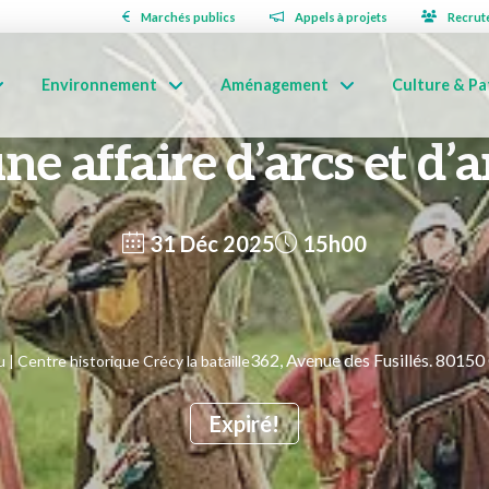
Marchés publics
Appels à projets
Recrut
Environnement
Aménagement
Culture & Pa
ne affaire d’arcs et d’
31 Déc 2025
15h00
362, Avenue des Fusillés. 8015
| Centre historique Crécy la bataille
Expiré!