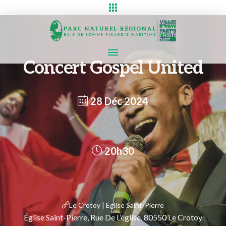
Concert Gospel United
28 Déc 2024
20h30
Le Crotoy | Église Saint-Pierre
Église Saint-Pierre, Rue De L’église, 80550 Le Crotoy