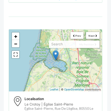
<!--
-->
+
Prev
Next
−
My Position
Leaflet
| ©
OpenStreetMap
contributors
Localisation
Le Crotoy | Église Saint-Pierre
Église Saint-Pierre, Rue De L’église, 80550 Le