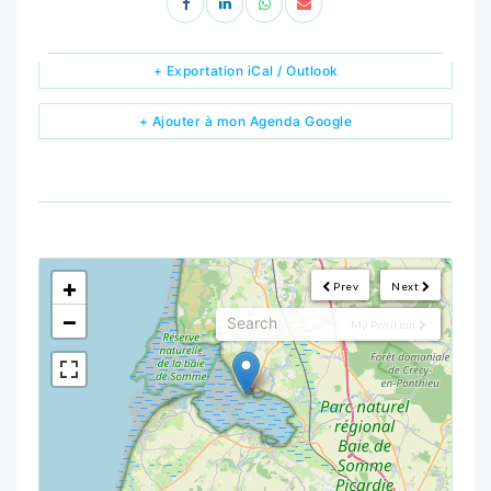
+ Exportation iCal / Outlook
+ Ajouter à mon Agenda Google
<!--
-->
+
Prev
Next
−
My Position