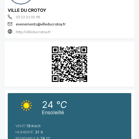
VILLE DU CROTOY
03 22 31 02 98
evenements@villeducrotoy.fr
http://villeducrotoy.fr
24
°C
Ensoleillé
VENT:
18
Km/h
HUMIDITÉ:
31
%
RESSEMBLE À:
24
°C