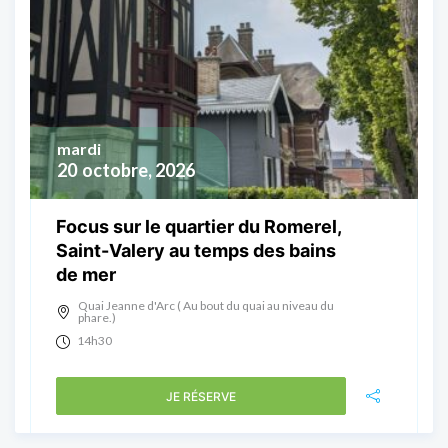
mardi
20
octobre, 2026
Focus sur le quartier du Romerel,
Saint-Valery au temps des bains
de mer
Quai Jeanne d'Arc ( Au bout du quai au niveau du
phare.)
14h30
JE RÉSERVE