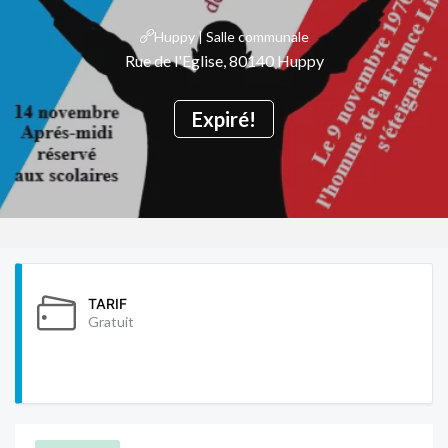
Huppy | Salle communale
Rue de l'Eglise, 80140 Huppy
Expiré!
TARIF
Gratuit