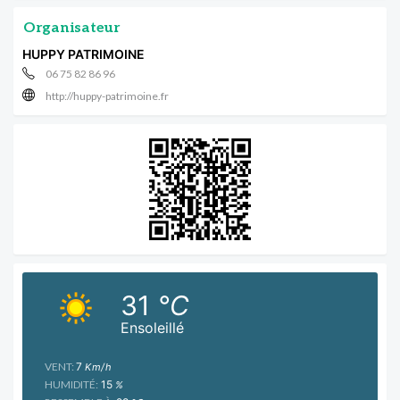
Organisateur
HUPPY PATRIMOINE
06 75 82 86 96
http://huppy-patrimoine.fr
31
°C
Ensoleillé
VENT:
7
Km/h
HUMIDITÉ:
15
%