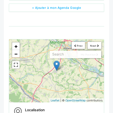
+ Ajouter à mon Agenda Google
<!--
-->
+
Prev
Next
−
My Position
Leaflet
| ©
OpenStreetMap
contributors
Localisation