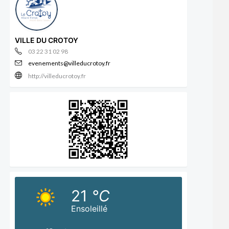
VILLE DU CROTOY
03 22 31 02 98
evenements@villeducrotoy.fr
http://villeducrotoy.fr
21
°C
Ensoleillé