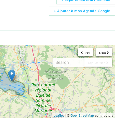
+ Ajouter à mon Agenda Google
Prev
Next
My Position
Leaflet
| ©
OpenStreetMap
contributors