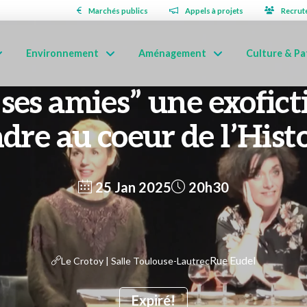
Marchés publics
Appels à projets
Recrut
Environnement
Aménagement
Culture & Pa
 ses amies” une exofict
dre au coeur de l’Hist
25 Jan 2025
20h30
Rue Eudel
Le Crotoy | Salle Toulouse-Lautrec
Expiré!