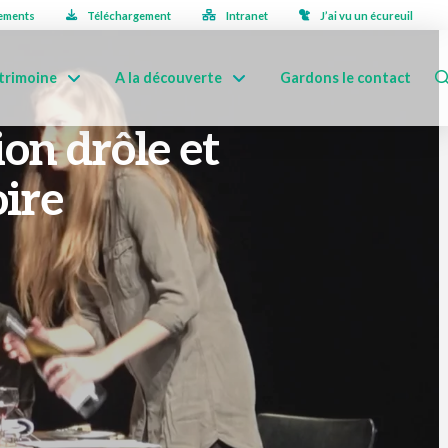
ements
Téléchargement
Intranet
J’ai vu un écureuil
trimoine
A la découverte
Gardons le contact
ion drôle et
oire