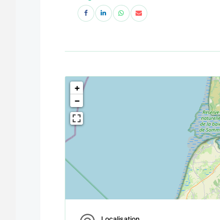
<!--
-->
+
−
Localisation