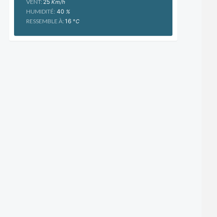
VENT:
25
Km/h
HUMIDITÉ:
40
%
RESSEMBLE À:
16
°C