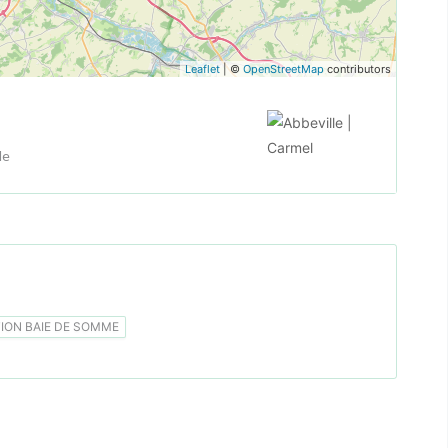
Leaflet
| ©
OpenStreetMap
contributors
le
ON BAIE DE SOMME