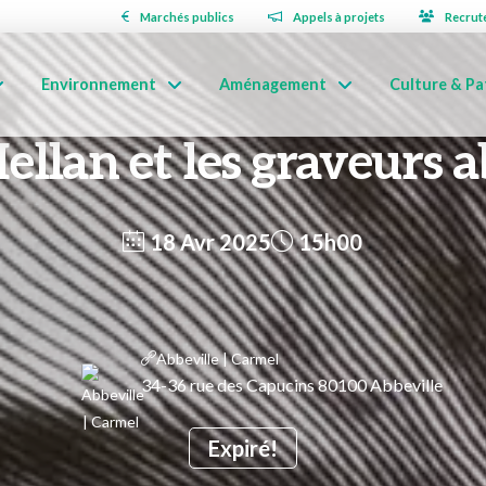
Marchés publics
Appels à projets
Recrut
Environnement
Aménagement
Culture & Pa
llan et les graveurs a
18 Avr 2025
15h00
Abbeville | Carmel
34-36 rue des Capucins 80100 Abbeville
Expiré!