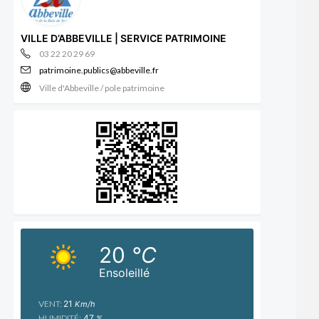
VILLE D’ABBEVILLE | SERVICE PATRIMOINE
03 22 20 29 69
patrimoine.publics@abbeville.fr
Ville d'Abbeville / pole patrimoine
20
°C
Ensoleillé
VENT:
21
Km/h
HUMIDITÉ:
47
%