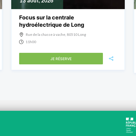
13
août, 2026
Focus sur la centrale
hydroélectrique de Long
Rue de la chasse à vache, 80510 Long
11h00
JE RÉSERVE