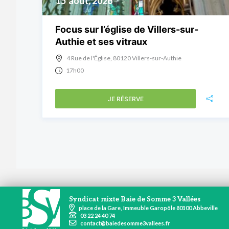
15
août, 2026
Focus sur l’église de Villers-sur-
Authie et ses vitraux
4 Rue de l'Église, 80120 Villers-sur-Authie
17h00
JE RÉSERVE
Syndicat mixte Baie de Somme 3 Vallées
place de la Gare, Immeuble Garopôle 80100 Abbeville
03 22 24 40 74
contact@baiedesomme3vallees.fr