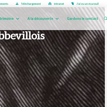
ements
Téléchargement
Intranet
J’ai vu un écureuil
trimoine
A la découverte
Gardons le contact
bbevillois