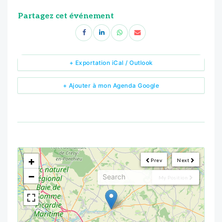
Partagez cet événement
+ Exportation iCal / Outlook
+ Ajouter à mon Agenda Google
<!--
-->
+
Prev
Next
−
My Position