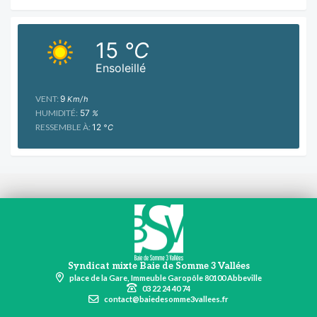
15
°C
Ensoleillé
VENT:
9
Km/h
HUMIDITÉ:
57
%
RESSEMBLE À:
12
°C
Syndicat mixte Baie de Somme 3 Vallées
place de la Gare, Immeuble Garopôle 80100 Abbeville
03 22 24 40 74
contact@baiedesomme3vallees.fr