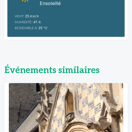
Ensoleillé
VENT:
25
Km/h
HUMIDITÉ:
41
%
RESSEMBLE À:
25
°C
Événements similaires