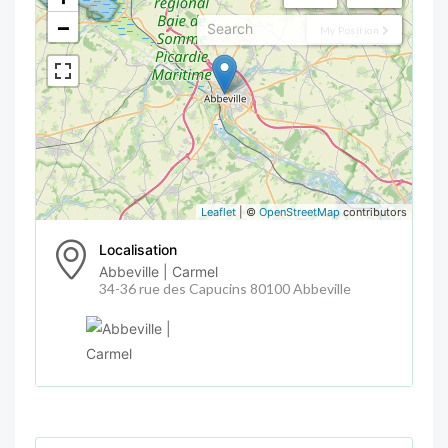
−
My Position
Leaflet
| ©
OpenStreetMap
contributors
Localisation
Abbeville | Carmel
34-36 rue des Capucins 80100 Abbeville