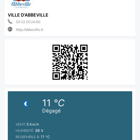
VILLE D'ABBEVILLE
03 22 20 26 80
http://abbeville.fr
11
°C
Dégagé
VENT:
5
Km/h
HUMIDITÉ:
88
%
RESSEMBLE À:
11
°C