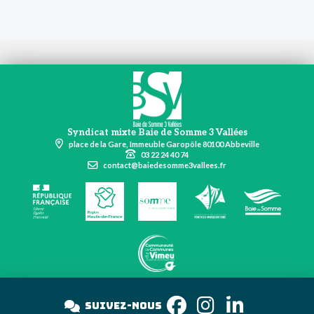
Syndicat mixte Baie de Somme 3 Vallées
place de la Gare, Immeuble Garopôle 80100 Abbeville
03 22 24 40 74
contact@baiedesomme3vallees.fr
Suivez-nous
sur