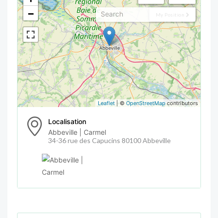
−
My Position
Leaflet
| ©
OpenStreetMap
contributors
Localisation
Abbeville | Carmel
34-36 rue des Capucins 80100 Abbeville