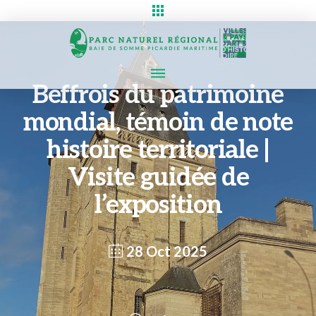
Beffrois du patrimoine
mondial, témoin de note
histoire territoriale |
Visite guidée de
l’exposition
28 Oct 2025