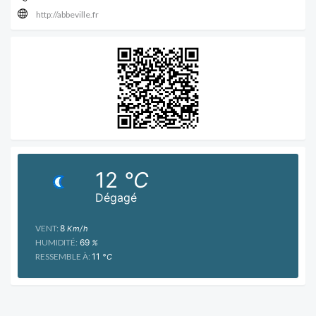
http://abbeville.fr
12
°C
Dégagé
VENT:
8
Km/h
HUMIDITÉ:
69
%
RESSEMBLE À:
11
°C