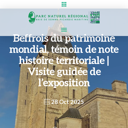
Beffrois du patrimoine
mondial, témoin de note
histoire territoriale |
Visite guidée de
l’exposition
28 Oct 2025