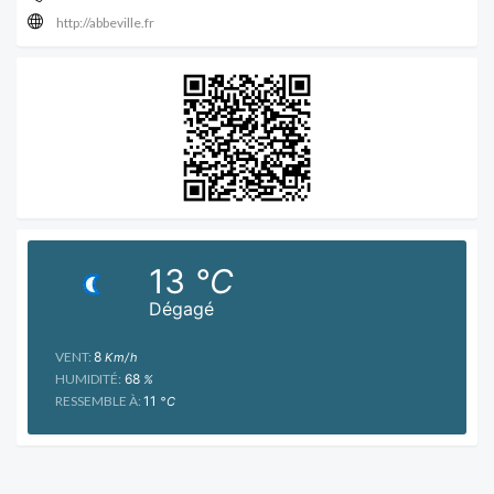
http://abbeville.fr
13
°C
Dégagé
VENT:
8
Km/h
HUMIDITÉ:
68
%
RESSEMBLE À:
11
°C