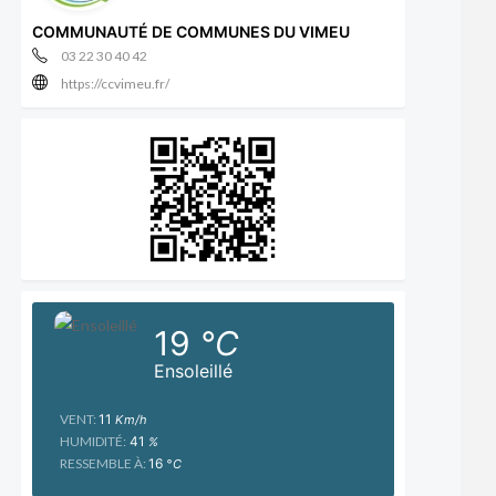
COMMUNAUTÉ DE COMMUNES DU VIMEU
03 22 30 40 42
https://ccvimeu.fr/
19
°C
Ensoleillé
VENT:
11
Km/h
HUMIDITÉ:
41
%
RESSEMBLE À:
16
°C