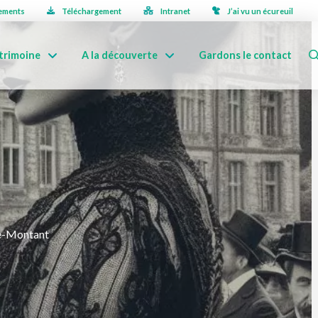
ements
Téléchargement
Intranet
J’ai vu un écureuil
trimoine
A la découverte
Gardons le contact
le-Montant