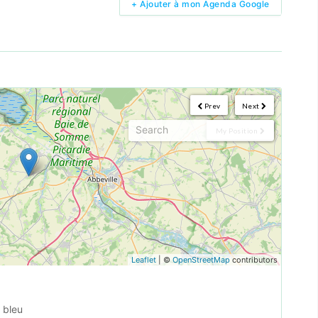
+ Ajouter à mon Agenda Google
Prev
Next
My Position
Leaflet
| ©
OpenStreetMap
contributors
 bleu