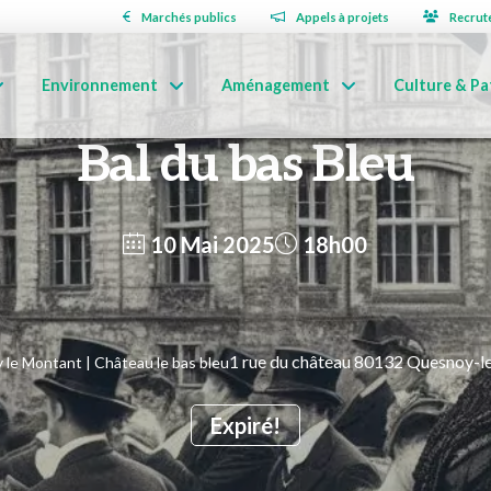
Marchés publics
Appels à projets
Recrut
Environnement
Aménagement
Culture & Pa
Bal du bas Bleu
10 Mai 2025
18h00
1 rue du château 80132 Quesnoy-
le Montant | Château le bas bleu
Expiré!