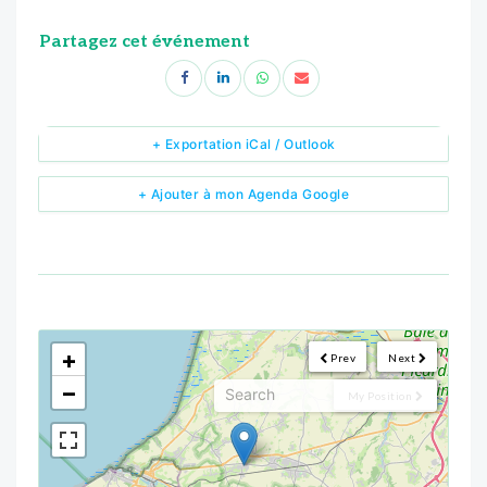
Partagez cet événement
+ Exportation iCal / Outlook
+ Ajouter à mon Agenda Google
<!--
-->
+
Prev
Next
−
My Position