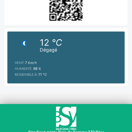
12
°C
Dégagé
VENT:
7
Km/h
HUMIDITÉ:
88
%
RESSEMBLE À:
11
°C