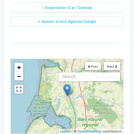
+ Exportation iCal / Outlook
+ Ajouter à mon Agenda Google
<!--
-->
+
Prev
Next
−
My Position
Leaflet
| ©
OpenStreetMap
contributors