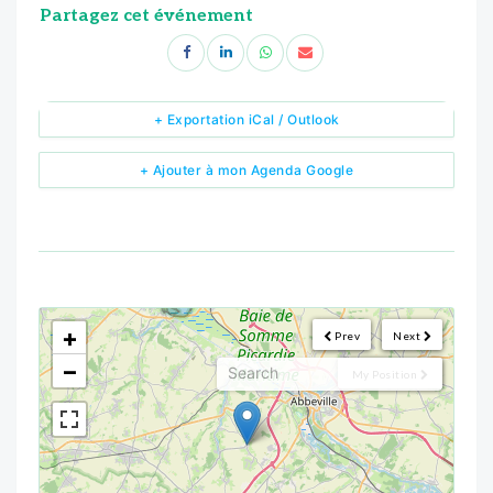
Partagez cet événement
+ Exportation iCal / Outlook
+ Ajouter à mon Agenda Google
<!--
-->
+
Prev
Next
−
My Position