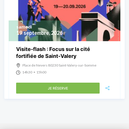
samedi
19
septembre, 2026
Visite-flash : Focus sur la cité
fortifiée de Saint-Valery
Place de Nevers 80230 Saint-Valery-sur-Somme
-
14h30
15h00
JE RÉSERVE