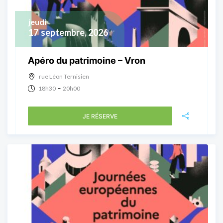
jeudi
17
septembre, 2026
Apéro du patrimoine – Vron
rue Léon Ternisien
-
18h30
20h00
JE RÉSERVE