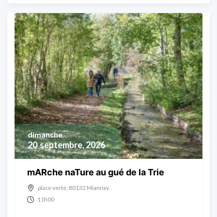
dimanche
20
septembre, 2026
mARche naTure au gué de la Trie
place verte, 80132 Miannay
11h00