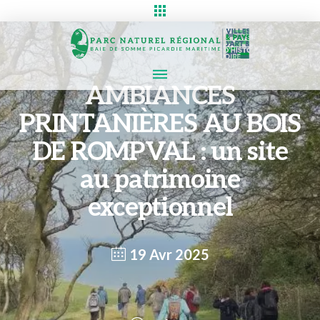
AMBIANCES
PRINTANIÈRES AU BOIS
DE ROMPVAL : un site
au patrimoine
exceptionnel
19 Avr 2025