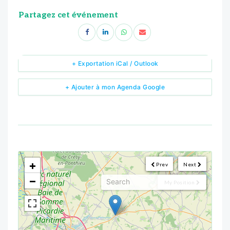
Partagez cet événement
+ Exportation iCal / Outlook
+ Ajouter à mon Agenda Google
<!--
-->
+
Prev
Next
−
My Position