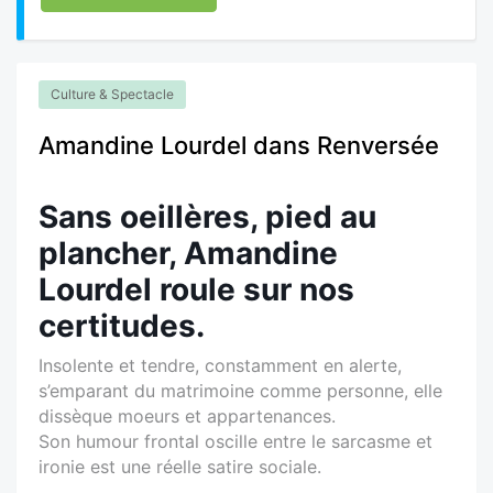
Culture & Spectacle
Amandine Lourdel dans Renversée
Sans oeillères, pied au
plancher, Amandine
Lourdel roule sur nos
certitudes.
Insolente et tendre, constamment en alerte,
s’emparant du matrimoine comme personne, elle
dissèque moeurs et appartenances.
Son humour frontal oscille entre le sarcasme et
ironie est une réelle satire sociale.