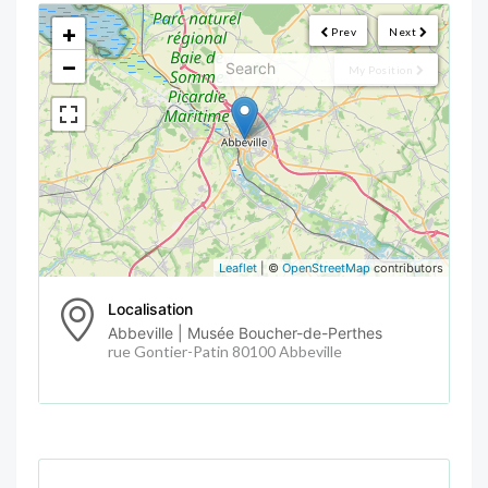
<!--
-->
+
Prev
Next
−
My Position
Leaflet
| ©
OpenStreetMap
contributors
Localisation
Abbeville | Musée Boucher-de-Perthes
rue Gontier-Patin 80100 Abbeville