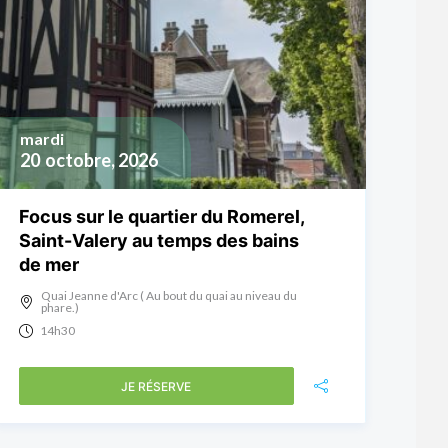
mardi
20
octobre, 2026
Focus sur le quartier du Romerel,
Saint-Valery au temps des bains
de mer
Quai Jeanne d'Arc ( Au bout du quai au niveau du
phare.)
14h30
JE RÉSERVE