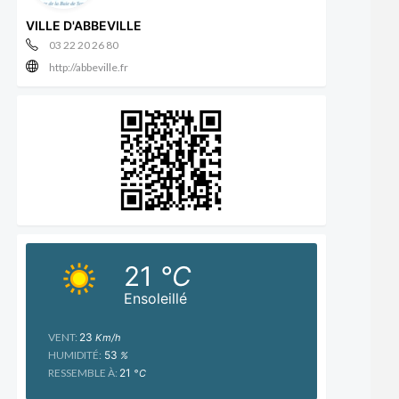
VILLE D'ABBEVILLE
03 22 20 26 80
http://abbeville.fr
21
°C
Ensoleillé
VENT:
23
Km/h
HUMIDITÉ:
53
%
RESSEMBLE À:
21
°C