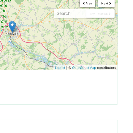
Prev
Next
My Position
Leaflet
| ©
OpenStreetMap
contributors