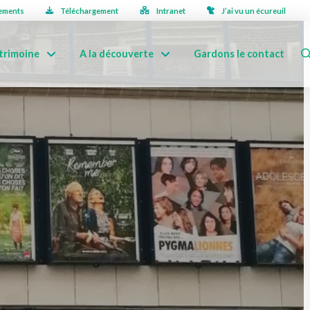
ements
Téléchargement
Intranet
J’ai vu un écureuil
trimoine
A la découverte
Gardons le contact