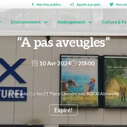
Marchés publics
Appels à projets
Recrut
Environnement
Aménagement
Culture & Pa
“A pas aveugles”
10 Avr 2024
20h00
21 Place Clemenceau, 80100 Abbeville
Abbeville | Le Rex
Expiré!