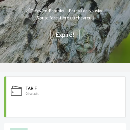
Crécy-en-Ponthieu | Poteau de Nouvion
Route forestière du chevreuil
Expiré!
TARIF
Gratuit