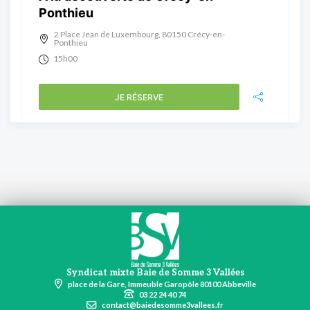
Ponthieu
2 Place Jean de Luxembourg, 80150 Crécy-en-
Ponthieu
15h00
JE RÉSERVE
Syndicat mixte Baie de Somme 3 Vallées
place de la Gare, Immeuble Garopôle 80100 Abbeville
03 22 24 40 74
contact@baiedesomme3vallees.fr