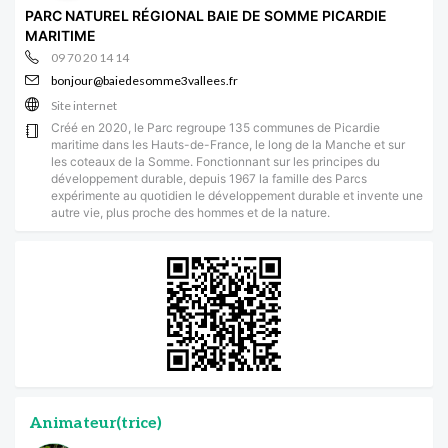
PARC NATUREL RÉGIONAL BAIE DE SOMME PICARDIE
MARITIME
09 70 20 14 14
bonjour@baiedesomme3vallees.fr
Site internet
Créé en 2020, le Parc regroupe 135 communes de Picardie
maritime dans les Hauts-de-France, le long de la Manche et sur
les coteaux de la Somme. Fonctionnant sur les principes du
développement durable, depuis 1967 la famille des Parcs
expérimente au quotidien le développement durable et invente une
autre vie, plus proche des hommes et de la nature.
Animateur(trice)