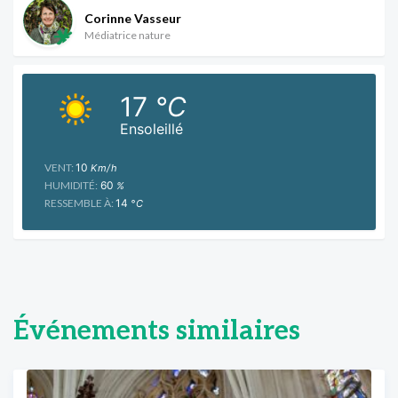
Corinne Vasseur
Médiatrice nature
17
°C
Ensoleillé
VENT:
10
Km/h
HUMIDITÉ:
60
%
RESSEMBLE À:
14
°C
Événements similaires