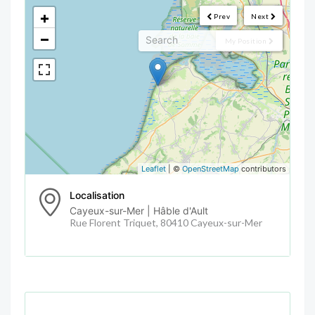
<!--
-->
+
Prev
Next
−
My Position
Leaflet
| ©
OpenStreetMap
contributors
Localisation
Cayeux-sur-Mer | Hâble d'Ault
Rue Florent Triquet, 80410 Cayeux-sur-Mer