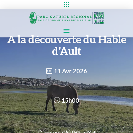
A la découverte du Hable
d’Ault
11 Avr 2026
15h00
Cayeux-sur-Mer | Hâble d'Ault