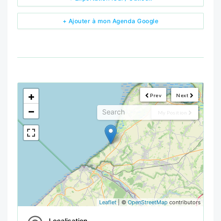
+ Ajouter à mon Agenda Google
<!--
-->
+
Prev
Next
−
My Position
Leaflet
| ©
OpenStreetMap
contributors
Localisation