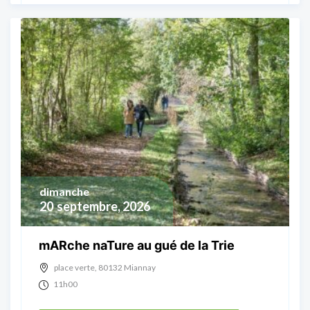
dimanche
20
septembre, 2026
mARche naTure au gué de la Trie
place verte, 80132 Miannay
11h00