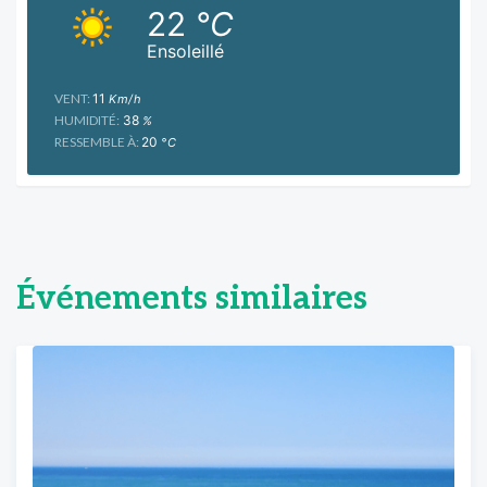
22
°C
Ensoleillé
VENT:
11
Km/h
HUMIDITÉ:
38
%
RESSEMBLE À:
20
°C
Événements similaires