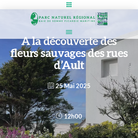
A la découverte des
fleurs sauvages des rues
d’Ault
25 Mai 2025
12h00