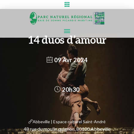
14 duos d’amour
09 Avr 2024
20h30
Abbeville | Espace culturel Saint-André
48 rue du moulin quignon, 80100 Abbeville