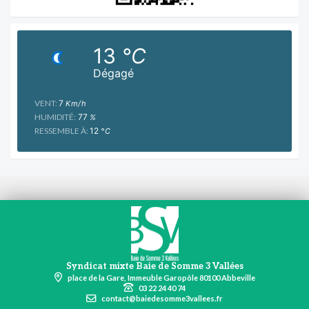
13
°C
Dégagé
VENT:
7
Km/h
HUMIDITÉ:
77
%
RESSEMBLE À:
12
°C
Syndicat mixte Baie de Somme 3 Vallées
place de la Gare, Immeuble Garopôle 80100 Abbeville
03 22 24 40 74
contact@baiedesomme3vallees.fr