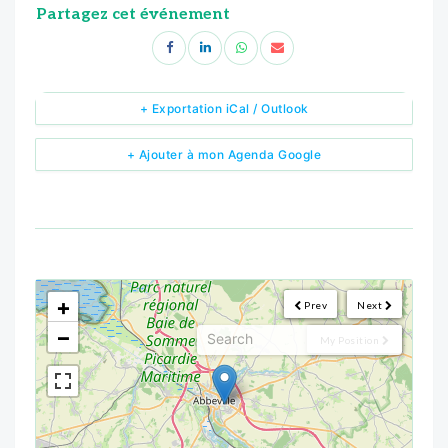
Partagez cet événement
+ Exportation iCal / Outlook
+ Ajouter à mon Agenda Google
<!--
-->
+
Prev
Next
−
My Position