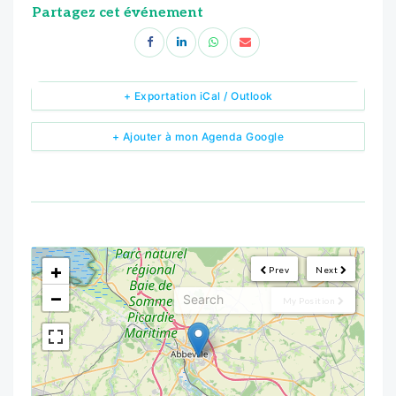
Partagez cet événement
+ Exportation iCal / Outlook
+ Ajouter à mon Agenda Google
<!--
-->
+
Prev
Next
−
My Position