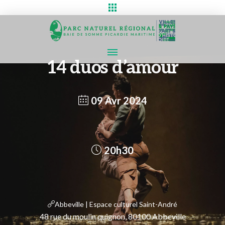
14 duos d’amour
09 Avr 2024
20h30
Abbeville | Espace culturel Saint-André
48 rue du moulin quignon, 80100 Abbeville