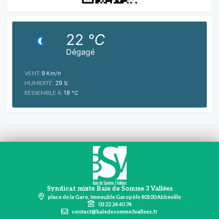
22
°C
Dégagé
VENT:
9
Km/h
HUMIDITÉ:
29
%
RESSEMBLE À:
18
°C
Syndicat mixte Baie de Somme 3 Vallées
place de la Gare, Immeuble Garopôle 80100 Abbeville
03 22 24 40 74
contact@baiedesomme3vallees.fr