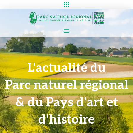
L'actualité du
Parc naturel régional
& du Pays d'art et
d'histoire