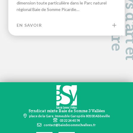
a
d
e
dimension toute particulière dans le Parc naturel
régional Baie de Somme Picardie…
EN SAVOIR
Syndicat mixte Baie de Somme 3 Vallées
place de la Gare, Immeuble Garopôle 80100 Abbeville
03 22 24 40 74
contact@baiedesomme3vallees.fr