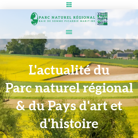
L'actualité du
Parc naturel régional
& du Pays d'art et
d'histoire