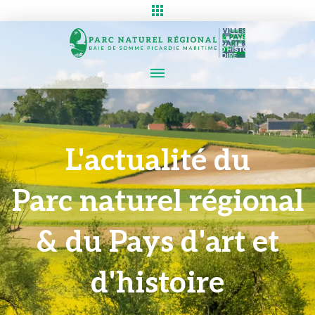
L'actualité du
Parc naturel régional
& du Pays d'art et
d'histoire