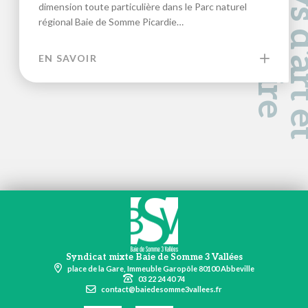
a
d
e
dimension toute particulière dans le Parc naturel
régional Baie de Somme Picardie…
EN SAVOIR
Syndicat mixte Baie de Somme 3 Vallées
place de la Gare, Immeuble Garopôle 80100 Abbeville
03 22 24 40 74
contact@baiedesomme3vallees.fr