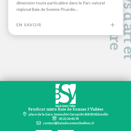
a
d
e
dimension toute particulière dans le Parc naturel
régional Baie de Somme Picardie…
EN SAVOIR
Syndicat mixte Baie de Somme 3 Vallées
place de la Gare, Immeuble Garopôle 80100 Abbeville
03 22 24 40 74
contact@baiedesomme3vallees.fr