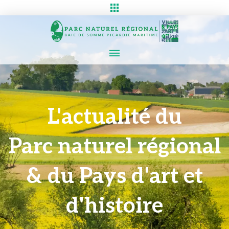
L'actualité du
Parc naturel régional
& du Pays d'art et
d'histoire