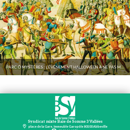
PARC Ô MYSTÈRES : L’ÉVÉNEMENT HALLOWEEN À NE PAS MANQUER !
Syndicat mixte Baie de Somme 3 Vallées
place de la Gare, Immeuble Garopôle 80100 Abbeville