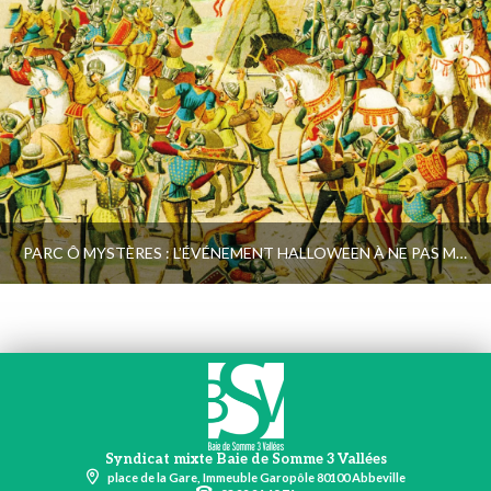
PARC Ô MYSTÈRES : L’ÉVÉNEMENT HALLOWEEN À NE PAS MANQUER !
Syndicat mixte Baie de Somme 3 Vallées
place de la Gare, Immeuble Garopôle 80100 Abbeville