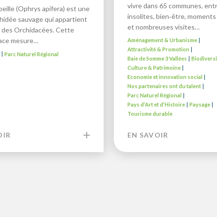
vivre dans 65 communes, entr
beille (Ophrys apifera) est une
insolites, bien‑être, moments 
chidée sauvage qui appartient
et nombreuses visites…
le des Orchidacées. Cette
vace mesure…
Aménagement & Urbanisme
|
Attractivité & Promotion
|
é
Parc Naturel Régional
|
Baie de Somme 3 Vallées
Biodiversi
|
Culture & Patrimoine
|
Economie et innovation social
|
Nos partenaires ont du talent
|
Parc Naturel Régional
|
Pays d’Art et d’Histoire
Paysage
|
|
Tourisme durable
OIR
EN SAVOIR