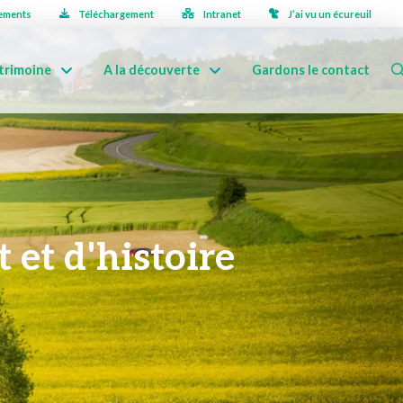
ements
Téléchargement
Intranet
J’ai vu un écureuil
trimoine
A la découverte
Gardons le contact
 et d'histoire