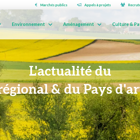
Marchés publics
Appels à projets
Recrut
Environnement
Aménagement
Culture & Pa
L'actualité du
régional & du Pays d'art