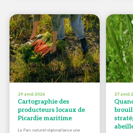
29 avril 2026
27 avril
Cartographie des
Quand
producteurs locaux de
brouill
Picardie maritime
straté
abeill
Le Parc naturel régional lance une