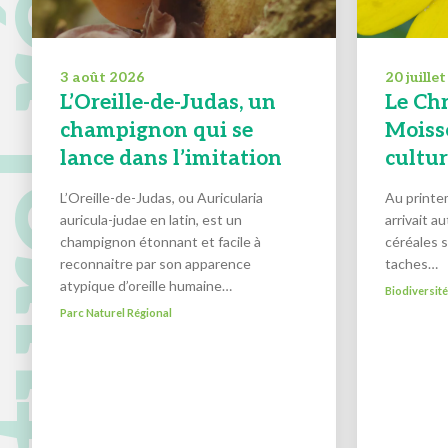
 naturel régional
3 août 2026
20 juille
L’Oreille-de-Judas, un
Le Ch
champignon qui se
Moisso
lance dans l’imitation
cultu
L’Oreille-de-Judas, ou Auricularia
Au printem
auricula-judae en latin, est un
arrivait a
champignon étonnant et facile à
céréales 
reconnaitre par son apparence
taches…
atypique d’oreille humaine…
Biodiversit
Parc Naturel Régional