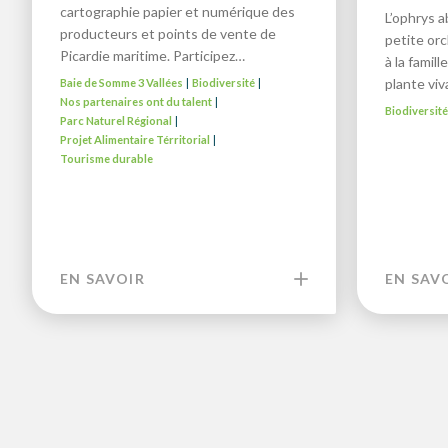
cartographie papier et numérique des
L’ophrys a
producteurs et points de vente de
petite or
Picardie maritime. Participez…
à la famil
plante vi
Baie de Somme 3 Vallées
Biodiversité
|
|
Nos partenaires ont du talent
|
Biodiversit
Parc Naturel Régional
|
Projet Alimentaire Térritorial
|
Tourisme durable
EN SAVOIR
EN SAV