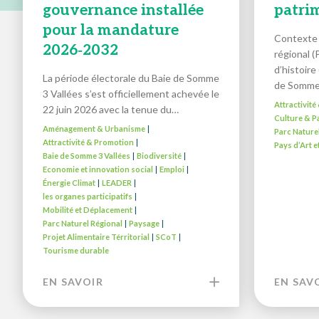
gouvernance installée
patri
pour la mandature
Contexte 
2026‑2032
régional (
d’histoire
La période électorale du Baie de Somme
de Somm
3 Vallées s’est officiellement achevée le
Attractivit
22 juin 2026 avec la tenue du…
Culture & P
Aménagement & Urbanisme
|
Parc Nature
Attractivité & Promotion
|
Pays d’Art e
Baie de Somme 3 Vallées
Biodiversité
|
|
Economie et innovation social
Emploi
|
|
Énergie Climat
LEADER
|
|
les organes participatifs
|
Mobilité et Déplacement
|
Parc Naturel Régional
Paysage
|
|
Projet Alimentaire Térritorial
SCoT
|
|
Tourisme durable
EN SAVOIR
EN SAV