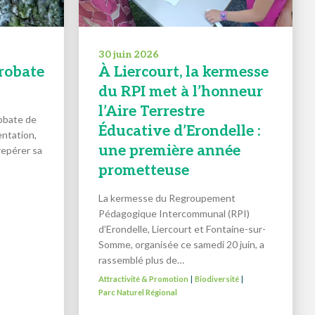
30 juin 2026
crobate
À Liercourt, la kermesse
du RPI met à l’honneur
l’Aire Terrestre
robate de
Éducative d’Erondelle :
entation,
une première année
repérer sa
prometteuse
La kermesse du Regroupement
Pédagogique Intercommunal (RPI)
d’Erondelle, Liercourt et Fontaine-sur-
Somme, organisée ce samedi 20 juin, a
rassemblé plus de…
Attractivité & Promotion
Biodiversité
|
|
Parc Naturel Régional