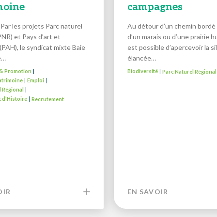
moine
campagnes
Par les projets Parc naturel
Au détour d’un chemin bordé 
PNR) et Pays d’art et
d’un marais ou d’une prairie hu
 (PAH), le syndicat mixte Baie
est possible d’apercevoir la s
e…
élancée…
é & Promotion
Biodiversité
Parc Naturel Régional
|
|
atrimoine
Emploi
|
|
l Régional
|
t d’Histoire
Recrutement
|
OIR
EN SAVOIR