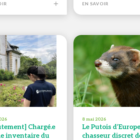
OIR
EN SAVOIR
026
8 mai 2026
utement] Chargé.e
Le Putois d’Europe
de inventaire du
chasseur discret d