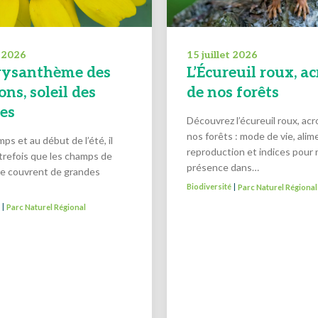
t 2026
15 juillet 2026
rysanthème des
L’Écureuil roux, a
ns, soleil des
de nos forêts
res
Découvrez l’écureuil roux, ac
nos forêts : mode de vie, alim
ps et au début de l’été, il
reproduction et indices pour 
utrefois que les champs de
présence dans…
se couvrent de grandes
Biodiversité
Parc Naturel Régional
|
é
Parc Naturel Régional
|