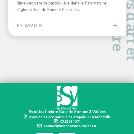
a
d
e
dimension toute particulière dans le Parc naturel
régional Baie de Somme Picardie…
EN SAVOIR
Syndicat mixte Baie de Somme 3 Vallées
place de la Gare, Immeuble Garopôle 80100 Abbeville
03 22 24 40 74
contact@baiedesomme3vallees.fr