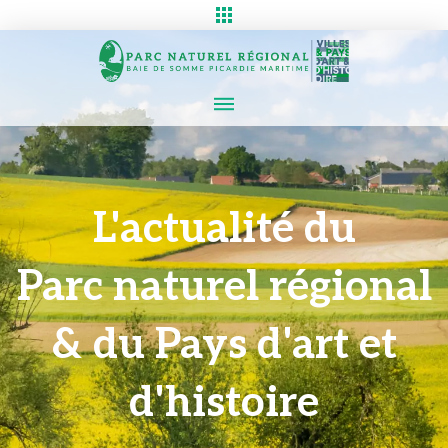
L'actualité du
Parc naturel régional
& du Pays d'art et
d'histoire