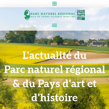
L'actualité du
Parc naturel régional
& du Pays d'art et
d'histoire