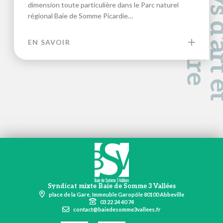
a
d
e
dimension toute particulière dans le Parc naturel
régional Baie de Somme Picardie…
EN SAVOIR
Syndicat mixte Baie de Somme 3 Vallées
place de la Gare, Immeuble Garopôle 80100 Abbeville
03 22 24 40 74
contact@baiedesomme3vallees.fr