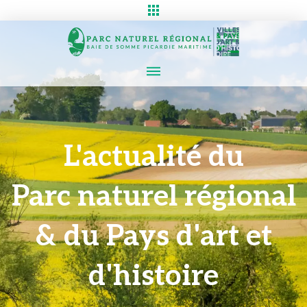
L'actualité du
Parc naturel régional
& du Pays d'art et
d'histoire