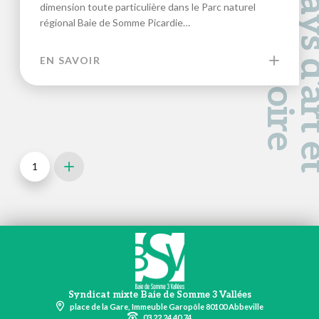
a
d
e
dimension toute particulière dans le Parc naturel
régional Baie de Somme Picardie…
EN SAVOIR
1
Next
Syndicat mixte Baie de Somme 3 Vallées
place de la Gare, Immeuble Garopôle 80100 Abbeville
03 22 24 40 74