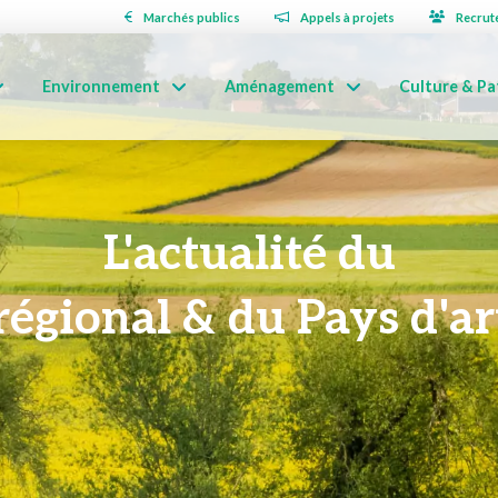
Marchés publics
Appels à projets
Recrut
Environnement
Aménagement
Culture & Pa
L'actualité du
régional & du Pays d'art