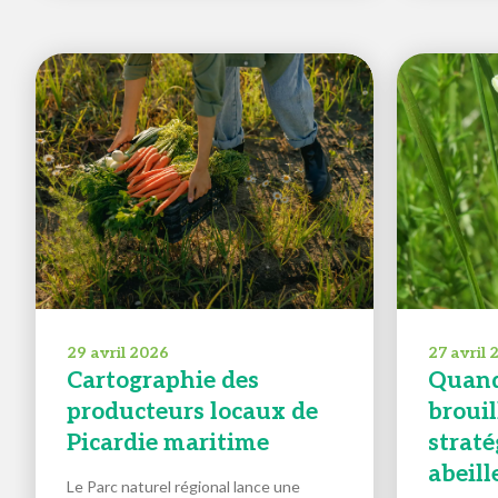
29 avril 2026
27 avril
Cartographie des
Quand
producteurs locaux de
brouill
Picardie maritime
straté
abeill
Le Parc naturel régional lance une