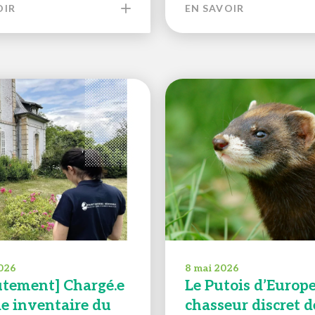
OIR
EN SAVOIR
026
8 mai 2026
utement] Chargé.e
Le Putois d’Europe
de inventaire du
chasseur discret d