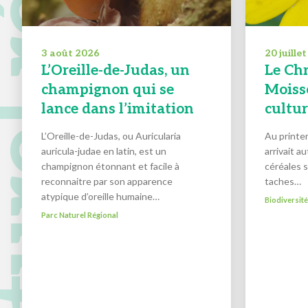
 naturel régional
3 août 2026
20 juille
L’Oreille-de-Judas, un
Le Ch
champignon qui se
Moisso
lance dans l’imitation
cultu
L’Oreille-de-Judas, ou Auricularia
Au printem
auricula-judae en latin, est un
arrivait a
champignon étonnant et facile à
céréales 
reconnaitre par son apparence
taches…
atypique d’oreille humaine…
Biodiversit
Parc Naturel Régional