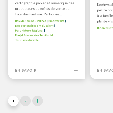
cartographie papier et numérique des
L’ophrys a
producteurs et points de vente de
petite or
Picardie maritime. Participez…
à la famil
plante vi
Baie de Somme 3 Vallées
Biodiversité
|
|
Nos partenaires ont du talent
|
Biodiversit
Parc Naturel Régional
|
Projet Alimentaire Térritorial
|
Tourisme durable
EN SAVOIR
EN SAV
1
2
Next