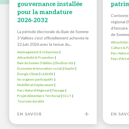
gouvernance installée
patri
pour la mandature
Contexte 
2026‑2032
régional (
d’histoire
La période électorale du Baie de Somme
de Somm
3 Vallées s’est officiellement achevée le
Attractivit
22 juin 2026 avec la tenue du…
Culture & P
Aménagement & Urbanisme
|
Parc Nature
Attractivité & Promotion
|
Pays d’Art e
Baie de Somme 3 Vallées
Biodiversité
|
|
Economie et innovation social
Emploi
|
|
Énergie Climat
LEADER
|
|
les organes participatifs
|
Mobilité et Déplacement
|
Parc Naturel Régional
Paysage
|
|
Projet Alimentaire Térritorial
SCoT
|
|
Tourisme durable
EN SAVOIR
EN SAV