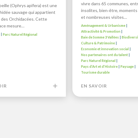
vivre dans 65 communes, entr
beille (Ophrys apifera) est une
insolites, bien‑être, moments 
chidée sauvage qui appartient
et nombreuses visites…
le des Orchidacées. Cette
vace mesure…
Aménagement & Urbanisme
|
Attractivité & Promotion
|
é
Parc Naturel Régional
|
Baie de Somme 3 Vallées
Biodiversi
|
Culture & Patrimoine
|
Economie et innovation social
|
Nos partenaires ont du talent
|
Parc Naturel Régional
|
Pays d’Art et d’Histoire
Paysage
|
|
Tourisme durable
OIR
EN SAVOIR