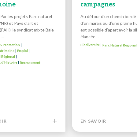
moine
campagnes
Par les projets Parc naturel
Au détour d’un chemin bordé 
PNR) et Pays d’art et
d’un marais ou d’une prairie hu
 (PAH), le syndicat mixte Baie
est possible d’apercevoir la s
e…
élancée…
é & Promotion
Biodiversité
Parc Naturel Régional
|
|
atrimoine
Emploi
|
|
l Régional
|
t d’Histoire
Recrutement
|
OIR
EN SAVOIR