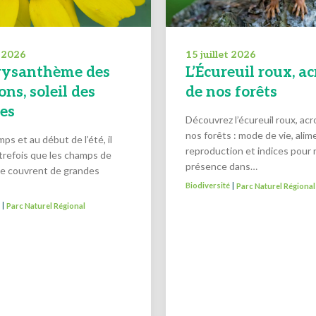
t 2026
15 juillet 2026
rysanthème des
L’Écureuil roux, a
ns, soleil des
de nos forêts
res
Découvrez l’écureuil roux, ac
nos forêts : mode de vie, alim
ps et au début de l’été, il
reproduction et indices pour 
utrefois que les champs de
présence dans…
se couvrent de grandes
Biodiversité
Parc Naturel Régional
|
é
Parc Naturel Régional
|