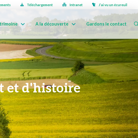
ements
Téléchargement
Intranet
J’ai vu un écureuil
trimoine
A la découverte
Gardons le contact
 et d'histoire