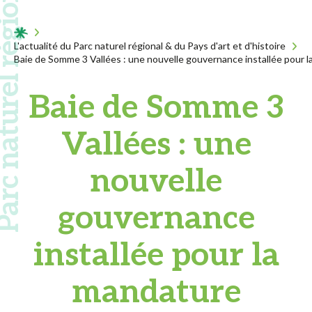
 naturel régional
Acceuil
L'actualité du Parc naturel régional & du Pays d'art et d'histoire
Baie de Somme 3 Vallées : une nouvelle gouvernance installée pour
Baie de Somme 3
Vallées : une
nouvelle
gouvernance
installée pour la
mandature