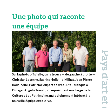
Une photo qui raconte
une équipe
Pays d'art et d'hi
Sur la photo officielle, on retrouve — de gauche à droite —
Christian Lesenne
,
Sabrina Hollville‑Milhat
,
Jean‑Pierre
Boudinelle
,
Patricia Poupart
et
Yves Butel
. Manque à
l’image :
Angelo Tonolli
, vice‑président en charge de la
Culture et du Patrimoine, mais pleinement intégré à la
nouvelle équipe exécutive.